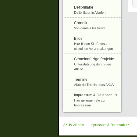
Defibrillator
Defibrillator in Alkofen
Chronik
Von damals bis heute ...
Bilder
Hier finden Sie Fotos zu
einzelnen Veranstaltungen
Gemeinnützige Projekte
Unterstützung durch den
AKUV
Termine
Aktuelle Termine des AKUV
Impressum & Datenschutz
Hier gelangen Sie zum
Impressum
AKUV-Alkofen
Impressum & Datenschutz