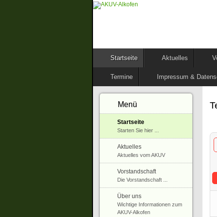
Startseite
Aktuelles
V
Termine
Impressum & Datens
T
Menü
Startseite
Starten Sie hier ...
Aktuelles
Aktuelles vom AKUV
Vorstandschaft
Die Vorstandschaft ...
Über uns
Wichtige Informationen zum
AKUV-Alkofen