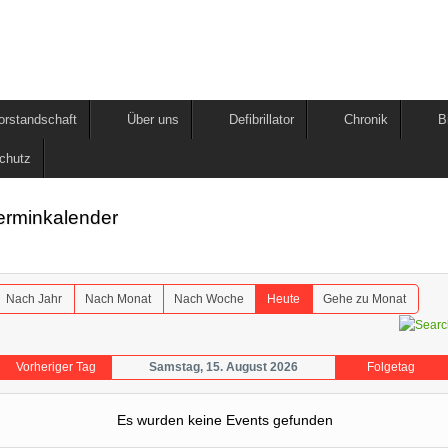
orstandschaft
Über uns
Defibrillator
Chronik
B
chutz
erminkalender
Nach Jahr
Nach Monat
Nach Woche
Heute
Gehe zu Monat
Vorheriger Tag
Samstag, 15. August 2026
Folgetag
Es wurden keine Events gefunden