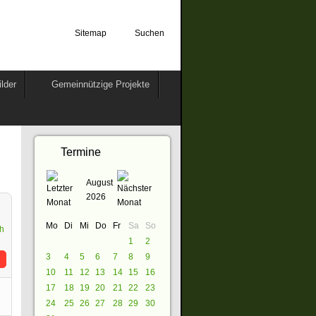
Sitemap
Suchen
ilder
Gemeinnützige Projekte
Termine
August
2026
Mo
Di
Mi
Do
Fr
Sa
So
1
2
3
4
5
6
7
8
9
10
11
12
13
14
15
16
17
18
19
20
21
22
23
24
25
26
27
28
29
30