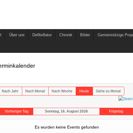
t
Über uns
Defibrillator
Chronik
Bilder
Gemeinnützige Proj
erminkalender
Nach Jahr
Nach Monat
Nach Woche
Heute
Gehe zu Monat
Vorheriger Tag
Sonntag, 16. August 2026
Folgetag
Es wurden keine Events gefunden