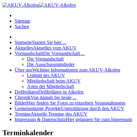
Sitemap
Suchen
Startseite
Starten Sie hier ...
Aktuelles
Aktuelles vom AKUV
Vorstandschaft
Die Vorstandschaft ...
Die Vorstandschaft
Die Ausschussmitglieder
Über uns
Wichtige Informationen zum AKUV-Alkofen
Leitbild des AKUV
Mitgliedschaft beim AKUV
Arten der Mitgliedschaft
Defibrillator
Defibrillator in Alkofen
Chronik
Von damals bis heute ...
Bilder
Hier finden Sie Fotos zu einzelnen Veranstaltungen
Gemeinnützige Projekte
Unterstützung durch den AKUV
Termine
Aktuelle Termine des AKUV
Impressum & Datenschutz
Hier gelangen Sie zum Impressum
Terminkalender