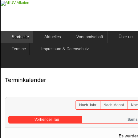
Startseite
Aktuelles
Vorstandschaft
Über uns
Termine
Impressum & Datenschutz
Terminkalender
Nach Jahr
Nach Monat
Nac
Vorheriger Tag
Samst
Es wurden